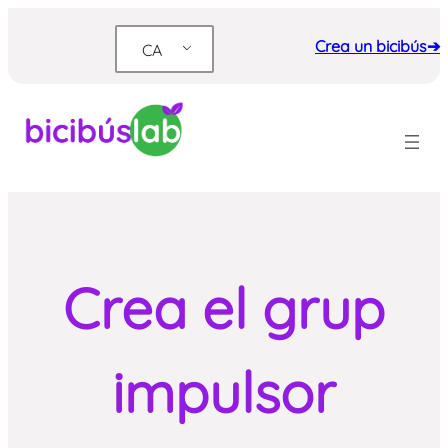
Vés
al
Crea un bicibús➔
CA
contingut
Crea el grup
impulsor