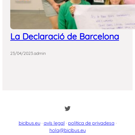
La Declaració de Barcelona
23/04/2023
.
admin
Twitter
bicibus.eu
·
avís legal
·
política de privadesa
·
hola@bicibus.eu