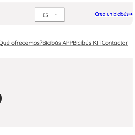
Crea un bicibús➔
ES
Qué ofrecemos?
Bicibús APP
Bicibús KIT
Contactar
D