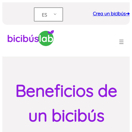
Saltar
al
Crea un bicibús➔
ES
contenido
Beneficios de
un bicibús