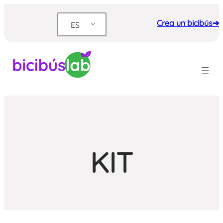
Saltar
al
Crea un bicibús➔
ES
contenido
KIT