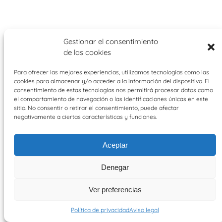
Gestionar el consentimiento
de las cookies
Twitter
Para ofrecer las mejores experiencias, utilizamos tecnologías como las
cookies para almacenar y/o acceder a la información del dispositivo. El
consentimiento de estas tecnologías nos permitirá procesar datos como
bicibus.eu
·
aviso legal
·
política de privacidad
·
el comportamiento de navegación o las identificaciones únicas en este
hola@bicibus.eu
sitio. No consentir o retirar el consentimiento, puede afectar
negativamente a ciertas características y funciones.
Aceptar
Denegar
Ver preferencias
Política de privacidad
Aviso legal