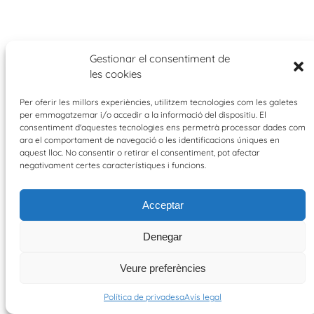
Gestionar el consentiment de
les cookies
Twitter
Per oferir les millors experiències, utilitzem tecnologies com les galetes
per emmagatzemar i/o accedir a la informació del dispositiu. El
consentiment d'aquestes tecnologies ens permetrà processar dades com
bicibus.eu
·
avís legal
·
política de privadesa
·
ara el comportament de navegació o les identificacions úniques en
hola@bicibus.eu
aquest lloc. No consentir o retirar el consentiment, pot afectar
negativament certes característiques i funcions.
Acceptar
Denegar
Veure preferències
Política de privadesa
Avís legal