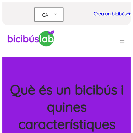
Vés
al
Crea un bicibús➔
CA
contingut
Què és un bicibús i
quines
característiques