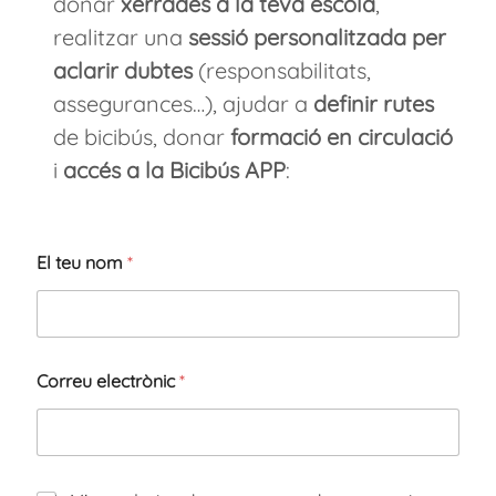
donar
xerrades a la teva escola
,
realitzar una
sessió personalitzada per
aclarir dubtes
(responsabilitats,
assegurances…), ajudar a
definir rutes
de bicibús, donar
formació en circulació
i
accés a la Bicibús APP
:
El teu nom
*
Correu electrònic
*