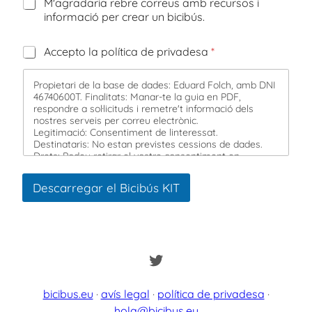
R
M'agradaria rebre correus amb recursos i
e
informació per crear un bicibús.
b
r
C
Accepto la política de privadesa
*
e
a
m
s
é
Propietari de la base de dades: Eduard Folch, amb DNI
e
s
46740600T. Finalitats: Manar-te la guia en PDF,
l
respondre a sol·licituds i remetre't informació dels
l
nostres serveis per correu electrònic.
e
Legitimació: Consentiment de linteressat.
s
Destinataris: No estan previstes cessions de dades.
d
Drets: Podeu retirar el vostre consentiment en
qualsevol moment, així com accedir, rectificar, suprimir
e
les vostres dades i altres drets a hola@bicibus.eu
v
Descarregar el Bicibús KIT
Informació addicional: Podeu ampliar la informació a
e
l'enllaç de Política Privadesa.
r
i
f
i
Twitter
c
a
c
bicibus.eu
·
avís legal
·
política de privadesa
·
i
hola@bicibus.eu