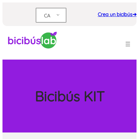
Vés
al
Crea un bicibús➔
CA
contingut
Bicibús KIT