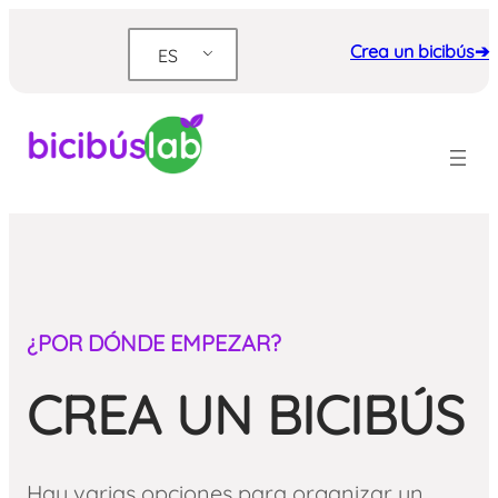
Saltar
al
Crea un bicibús➔
ES
contenido
¿POR DÓNDE EMPEZAR?
CREA UN BICIBÚS
Hay varias opciones para organizar un