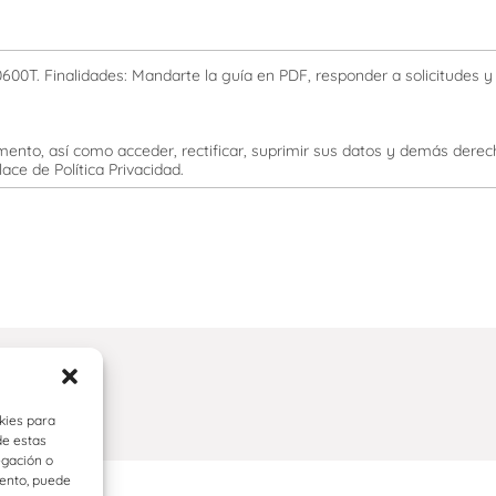
600T. Finalidades: Mandarte la guía en PDF, responder a solicitudes y 
ento, así como acceder, rectificar, suprimir sus datos y demás dere
ace de Política Privacidad.
kies para
de estas
egación o
iento, puede