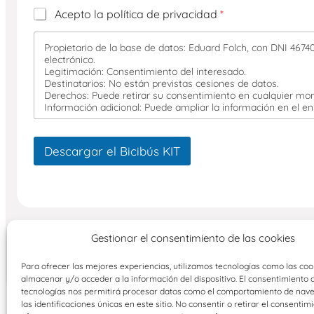
c
C
Acepto la política de privacidad
*
i
a
b
s
i
Propietario de la base de datos: Eduard Folch, con DNI 46740
i
r
electrónico.
l
m
Legitimación: Consentimiento del interesado.
l
á
Destinatarios: No están previstas cesiones de datos.
a
Derechos: Puede retirar su consentimiento en cualquier mom
s
s
Información adicional: Puede ampliar la información en el enl
d
e
v
Descargar el Bicibús KIT
e
r
i
f
i
c
Gestionar el consentimiento de las cookies
a
c
i
Para ofrecer las mejores experiencias, utilizamos tecnologías como las coo
ó
almacenar y/o acceder a la información del dispositivo. El consentimiento 
n
tecnologías nos permitirá procesar datos como el comportamiento de nav
*
las identificaciones únicas en este sitio. No consentir o retirar el consentim