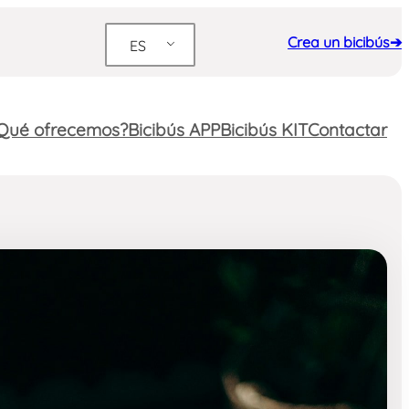
Crea un bicibús➔
ES
Qué ofrecemos?
Bicibús APP
Bicibús KIT
Contactar