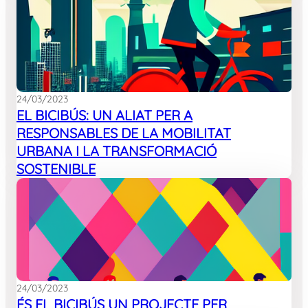
24/03/2023
EL BICIBÚS: UN ALIAT PER A
RESPONSABLES DE LA MOBILITAT
URBANA I LA TRANSFORMACIÓ
SOSTENIBLE
24/03/2023
ÉS EL BICIBÚS UN PROJECTE PER