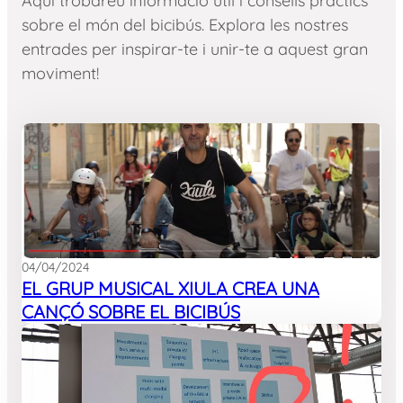
Aquí trobareu informació útil i consells pràctics
sobre el món del bicibús. Explora les nostres
entrades per inspirar-te i unir-te a aquest gran
moviment!
04/04/2024
EL GRUP MUSICAL XIULA CREA UNA
CANÇÓ SOBRE EL BICIBÚS