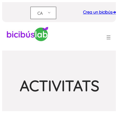
Vés
al
Crea un bicibús➔
CA
contingut
ACTIVITATS