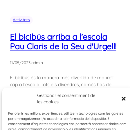
Activitats
El bicibús arriba a l'escola
Pau Claris de la Seu d'Urgell!
11/05/2023
.
admin
El bicibús és la manera més divertida de moure't
cap a l'escola Tots els divendres, només has de
preparar la bicicleta per arribar a l'escola
Gestionar el consentiment de
pedalejant en grup. El bicibús és com una línia d
les cookies
´autobús: Disposa d´una ruta, parades i horaris de
pas. Actualment, des de l´Escola Pau Claris de la
Per oferir les millors experiències, utilitzem tecnologies com les galetes
per emmagatzemar i/o accedir a la informació del dispositiu. El
Seu…
consentiment d'aquestes tecnologies ens permetrà processar dades com
ara el comportament de navegació o les identificacions úniques en