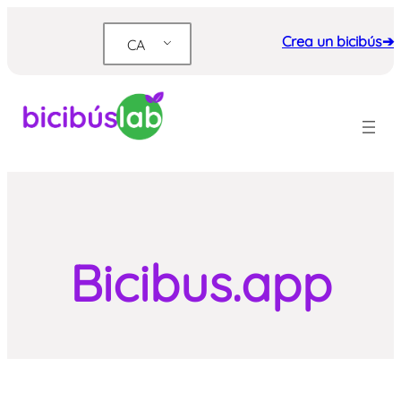
Vés
al
Crea un bicibús➔
CA
contingut
Bicibus.app