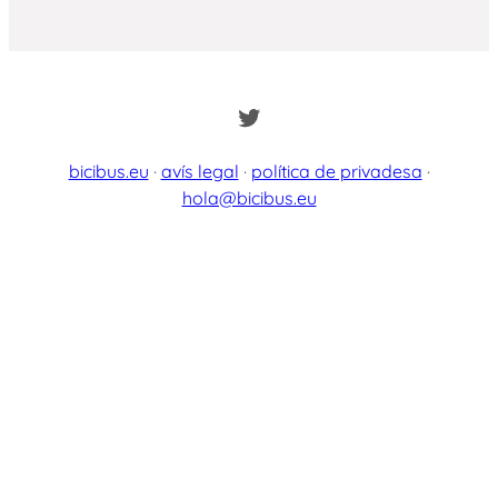
Twitter
bicibus.eu
·
avís legal
·
política de privadesa
·
hola@bicibus.eu