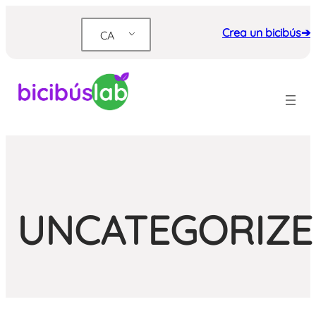
Vés
al
Crea un bicibús➔
CA
contingut
UNCATEGORIZE