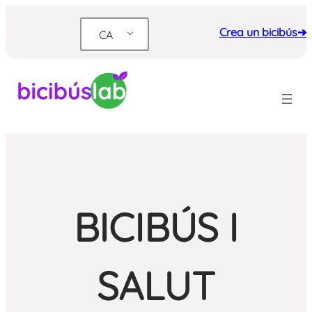
Vés
al
Crea un bicibús➔
CA
contingut
BICIBÚS I
SALUT