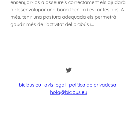
ensenyar-los a asseure's correctament els ajudarà
a desenvolupar una bona tècnica i evitar lesions. A
més, tenir una postura adequada els permetrà
gaudir més de l'activitat del bicibús i…
Twitter
bicibus.eu
·
avís legal
·
política de privadesa
·
hola@bicibus.eu