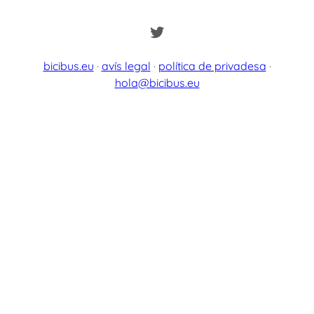
Twitter
bicibus.eu
·
avís legal
·
política de privadesa
·
hola@bicibus.eu