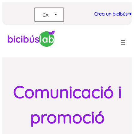
Vés
al
Crea un bicibús➔
CA
contingut
Comunicació i
promoció