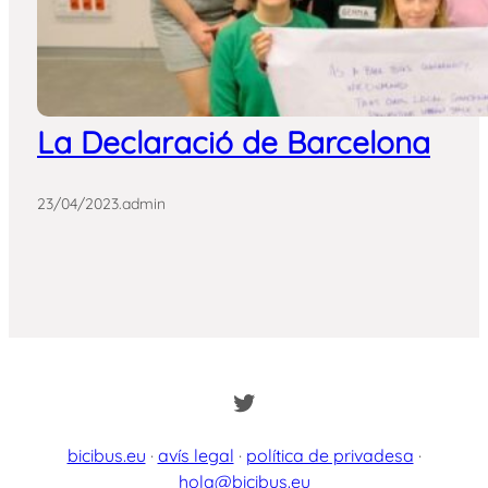
La Declaració de Barcelona
23/04/2023
.
admin
Twitter
bicibus.eu
·
avís legal
·
política de privadesa
·
hola@bicibus.eu