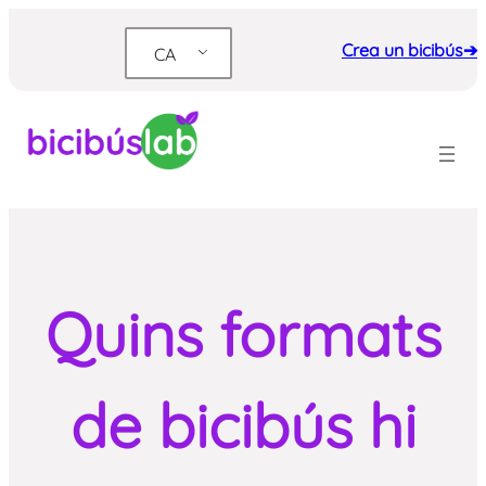
Vés
al
Crea un bicibús➔
CA
contingut
Quins formats
de bicibús hi