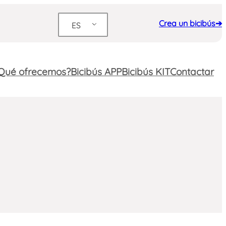
Crea un bicibús➔
ES
Qué ofrecemos?
Bicibús APP
Bicibús KIT
Contactar