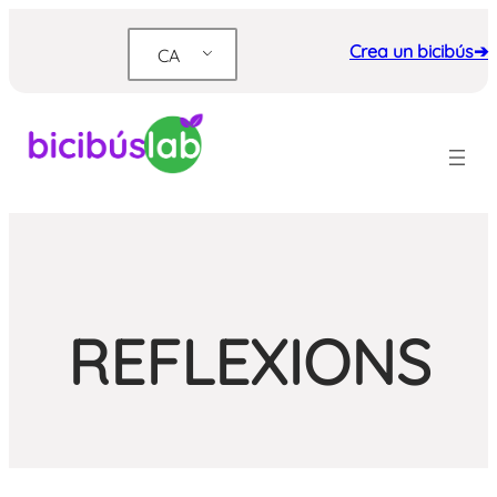
Vés
al
Crea un bicibús➔
CA
contingut
REFLEXIONS