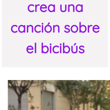
crea una
canción sobre
el bicibús