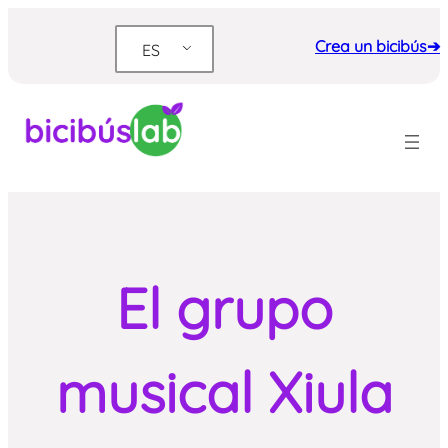
Saltar
al
Crea un bicibús➔
ES
contenido
El grupo
musical Xiula