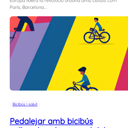
Europa lidera la revolució urbana amb ciutats com
París, Barcelona…
Bicibús i salut
Pedalejar amb bicibús