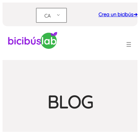
Vés
al
Crea un bicibús➔
CA
contingut
BLOG