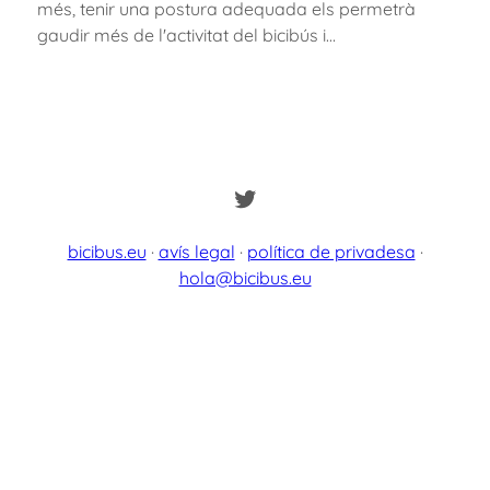
més, tenir una postura adequada els permetrà
gaudir més de l'activitat del bicibús i…
Twitter
bicibus.eu
·
avís legal
·
política de privadesa
·
hola@bicibus.eu