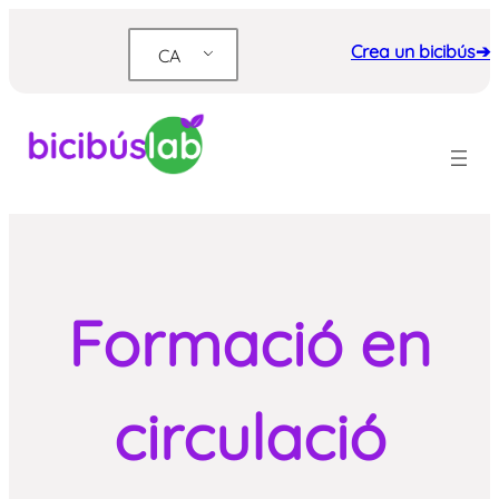
Vés
al
Crea un bicibús➔
CA
contingut
Formació en
circulació