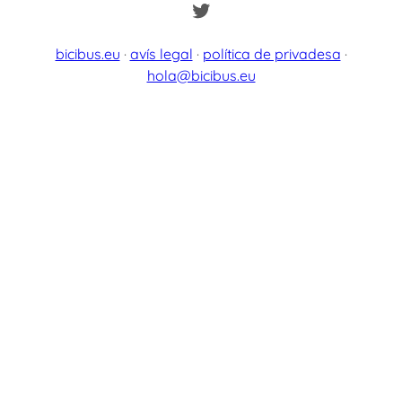
Twitter
bicibus.eu
·
avís legal
·
política de privadesa
·
hola@bicibus.eu