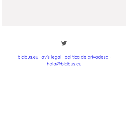
Twitter
bicibus.eu
·
avís legal
·
política de privadesa
·
hola@bicibus.eu