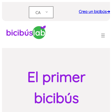
Vés
al
Crea un bicibús➔
CA
contingut
El primer
bicibús