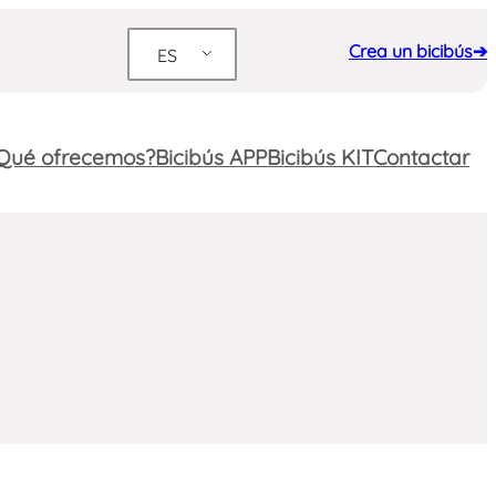
Crea un bicibús➔
ES
Qué ofrecemos?
Bicibús APP
Bicibús KIT
Contactar