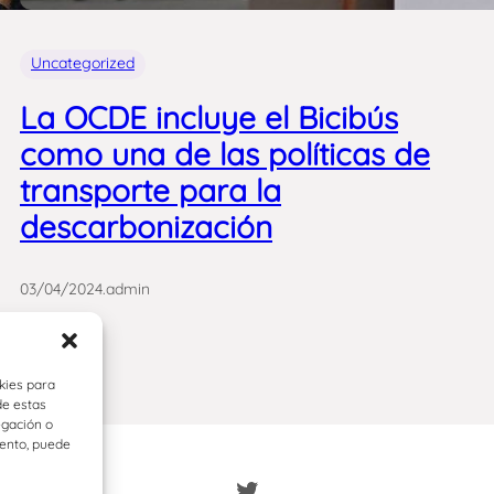
Uncategorized
La OCDE incluye el Bicibús
como una de las políticas de
transporte para la
descarbonización
03/04/2024
.
admin
kies para
de estas
egación o
iento, puede
Twitter