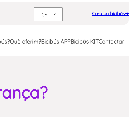
Crea un bicibús➔
CA
bús?
Què oferim?
Bicibús APP
Bicibús KIT
Contactar
rança?