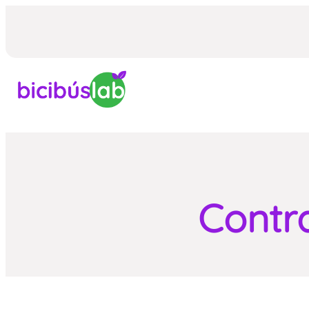
Vés
al
contingut
Contr