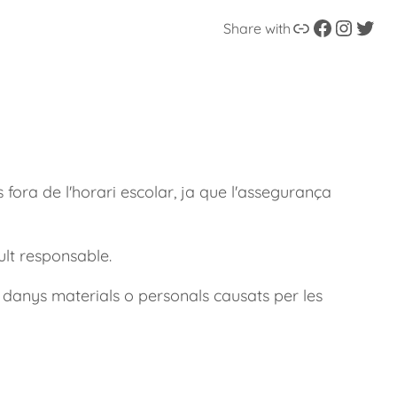
Enllaç
Facebook
Instagram
Twitter
Share with
 fora de l'horari escolar, ja que l'assegurança
ult responsable.
e danys materials o personals causats per les