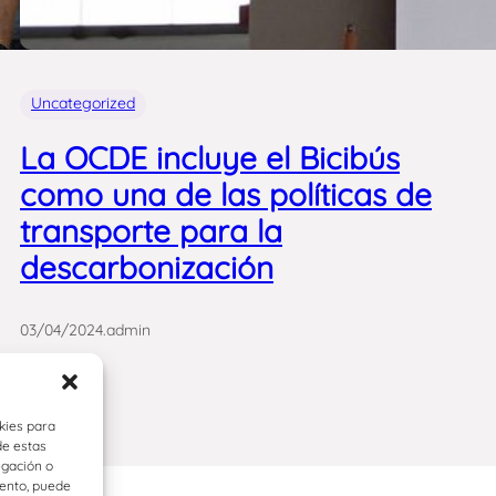
Uncategorized
La OCDE incluye el Bicibús
como una de las políticas de
transporte para la
descarbonización
03/04/2024
.
admin
kies para
de estas
egación o
iento, puede