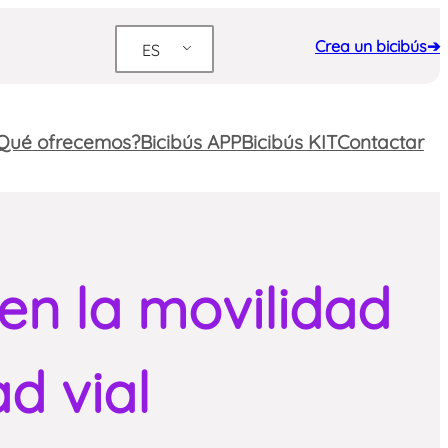
Crea un bicibús➔
ES
Qué ofrecemos?
Bicibús APP
Bicibús KIT
Contactar
 en la movilidad
ad vial