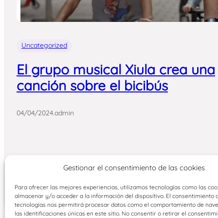
Uncategorized
El grupo musical Xiula crea una
canción sobre el bicibús
04/04/2024
.
admin
Gestionar el consentimiento de las cookies
Para ofrecer las mejores experiencias, utilizamos tecnologías como las coo
almacenar y/o acceder a la información del dispositivo. El consentimiento 
tecnologías nos permitirá procesar datos como el comportamiento de nav
las identificaciones únicas en este sitio. No consentir o retirar el consentim