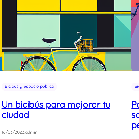
Bicibús y espacio público
Bi
Un bicibús para mejorar tu
P
ciudad
s
p
16/03/2023
.
admin