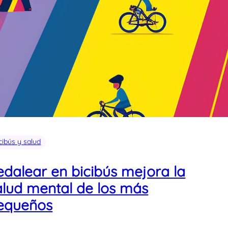
cibús y salud
edalear en bicibús mejora la
alud mental de los más
equeños